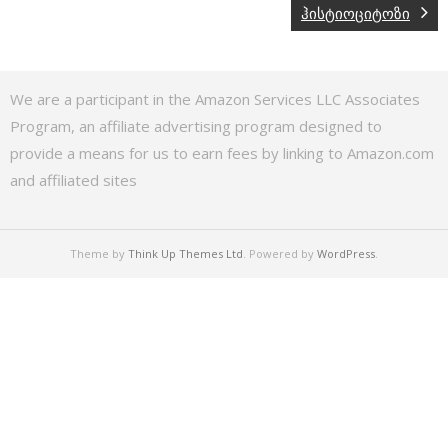
ჰისტიოციტოზი
We are a participant in the Amazon Services LLC Associates
Program, an affiliate advertising program designed to
provide a means for us to earn fees by linking to Amazon.com
and affiliated sites
Theme by
Think Up Themes Ltd
. Powered by
WordPress
.