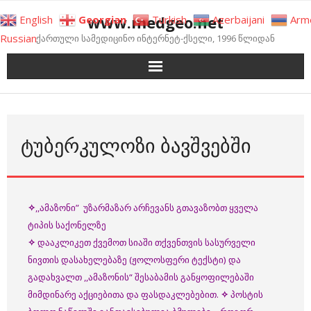
Skip
www.medgeo.net
English
Georgian
Turkish
Azerbaijani
Arm
to
Russian
ქართული სამედიცინო ინტერნეტ-ქსელი, 1996 წლიდან
content
ᲢᲣᲑᲔᲠᲙᲣᲚᲝᲖᲘ ᲑᲐᲕᲨᲕᲔᲑᲨᲘ
✧
,,ამაზონი” უზარმაზარ არჩევანს გთავაზობთ ყველა
ტიპის საქონელზე
✧
დააკლიკეთ ქვემოთ სიაში თქვენთვის სასურველი
ნივთის დასახელებაზე (ჟოლოსფერი ტექსტი) და
გადახვალთ ,,ამაზონის“ შესაბამის განყოფილებაში
მიმდინარე აქციებითა და ფასდაკლებებით.
✧
პოსტის