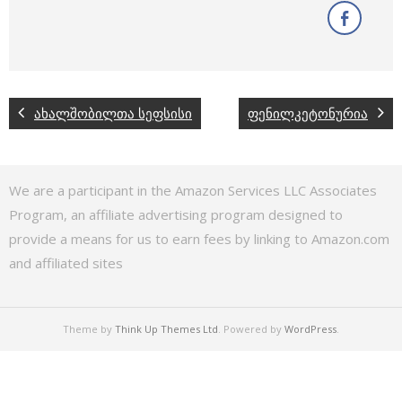
ახალშობილთა სეფსისი
ფენილკეტონურია
We are a participant in the Amazon Services LLC Associates
Program, an affiliate advertising program designed to
provide a means for us to earn fees by linking to Amazon.com
and affiliated sites
Theme by
Think Up Themes Ltd
. Powered by
WordPress
.