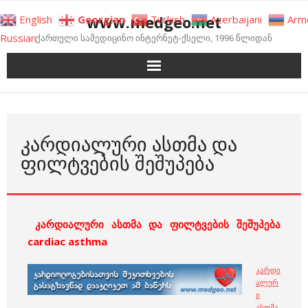
Skip
www.medgeo.net
English
Georgian
Turkish
Azerbaijani
Arm
to
Russian
ქართული სამედიცინო ინტერნეტ-ქსელი, 1996 წლიდან
content
ᲙᲐᲠᲓᲘᲐᲚᲣᲠᲘ ᲐᲡᲗᲛᲐ ᲓᲐ
ᲤᲘᲚᲢᲕᲔᲑᲘᲡ ᲨᲔᲨᲣᲞᲔᲑᲐ
კარდიალური ასთმა და ფილტვების შეშუპება
cardiac asthma
კარდი
ალურ
ი
ასთმა