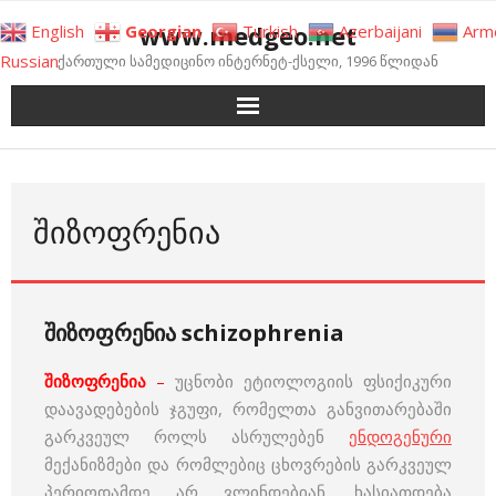
Skip
www.medgeo.net
English
Georgian
Turkish
Azerbaijani
Arm
to
Russian
ქართული სამედიცინო ინტერნეტ-ქსელი, 1996 წლიდან
content
ᲨᲘᲖᲝᲤᲠᲔᲜᲘᲐ
შიზოფრენია schizophrenia
შიზოფრენია
–
უცნობი ეტიოლოგიის ფსიქიკური
დაავადებების ჯგუფი, რომელთა განვითარებაში
გარკვეულ როლს ასრულებენ
ენდოგენური
მექანიზმები და რომლებიც ცხოვრების გარკვეულ
პერიოდამდე არ ვლინდებიან. ხასიათდება