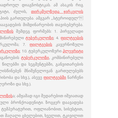
რადროულ დიაგნოსტიკას. ამ ასაკის რიგ
გიტი, ძვლის,
თირკმელზედა ჯირკვლის
იის გართულება. ამგვარ ,,სტეროიდულ”
ავადების მიმდინარეობის თავისებურება.
ულოზის
შემდეგ ფორმებს: 1. პირველადი
მინირებული
ტუბერკულოზი
; 4.
ფილტვების
რკულომა; 7.
ფილტვების
კავერნოზული
ერკულოზი
; 10. ტუბერკულოზური
პლევრიტი
ორგანოების
ტუბერკულოზი
, კომბინირებული
 წილებში და სეგმენტებში, განვითარების
ალისწინებენ მნიშვნელოვან გართულებებს
ისობა და სხვ.), ასევე
ფილტვებში
ნარჩენი
ეროზი და სხვ.).
ულოზის
ა; ამჟამად იგი შედარებით იშვიათად
ული ბრონქოადენიტი. ზოგჯერ დაავადება
 ტემპერატურით, ოფლიანობით, სისუსტით,
ით მაღალი ცხელებით, ხველით, ტკივილით