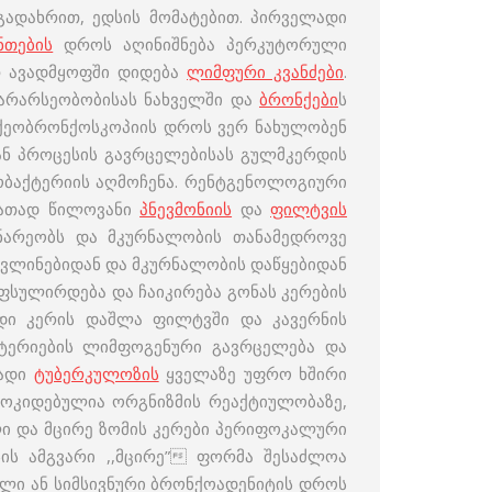
ადახრით, ედსის მომატებით. პირველადი
ნთების
დროს აღინიშნება პერკუტორული
რთ ავადმყოფში დიდება
ლიმფური კვანძები
.
არარსეობობისას ნახველში და
ბრონქები
ს
აქეობრონქოსკოპიის დროს ვერ ნახულობენ
ნ პროცესის გავრცელებისას გულმკერდის
ობაქტერიის აღმოჩენა. რენტგენოლოგიური
იათად წილოვანი
პნევმონიის
და
ფილტვის
ინარეობს და მკურნალობის თანამედროვე
მოვლინებიდან და მკურნალობის დაწყებიდან
აფსულირდება და ჩაიკირება გონას კერების
დი კერის დაშლა ფილტვში და კავერნის
ქტერიების ლიმფოგენური გავრცელება და
ლადი
ტუბერკულოზის
ყველაზე უფრო ხშირი
მოკიდებულია ორგნიზმის რეაქტიულობაზე,
 და მცირე ზომის კერები პერიფოკალური
ის ამგვარი ,,მცირე” ფორმა შესაძლოა
ლი ან სიმსივნური ბრონქოადენიტის დროს