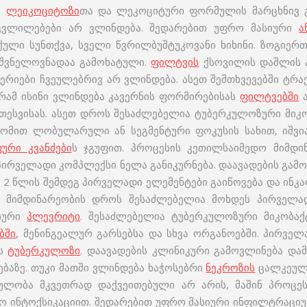
ი
ლეიკოციტოზი
თა და ლეკოციტური ფორმულის მარცხნივ გ
ვლილებები არ ვლინდება. შედარებით უფრო მასიური
ა
ნქული სუნთქვა, სველი წვრილბუშტუკოვანი ხიხინი. ზოგიე
ნიშვნელოვნადაა გამოხატული.
ფილტვის
ქსოვილის დაშლის 
ერიები ჩვეულებრივ არ ვლინდება. ასეთ შემთხვევებში ტრ
რამ ისინი ვლინდება კავერნის ფორმირებისას
ფილტვებში
ა
თესვისას. ასეთ დროს შესაძლებელია ტუბერკულოზური მიკ
ტომით ლობულარული ან სეგმენტური ფოკუსის სახით, იშვ
ური კვანძები
ს ჯგუფით. პროცესის კეთილსაიმედო მიმდ
 პირველადი კომპლექსი ნელა განიკურნება. დაავადების გა
 2 წლის შემდეგ პირველადი ელემენტები გაიწოვება და ინკ
ი მიმდინარეობის დროს შესაძლებელია მოხდეს პირველა
ციური
პლევრიტი
. შესაძლებელია ტუბერკულოზური მიკობა
ბში
, მენინგეალურ გარსებსა და სხვა ორგანოებში. პირვე
ს
ტუბერკულოზი
. დაავადების კლინიკური გამოვლინება და
ებაზე. თუკი მათში ვლინდება ხაჭოსებრი
ნეკროზის
ცალკეული
ლობა მკვეთრად დაქვეითებული არ არის, მაშინ პროცეს
ო ინტოქსიკაციით. შედარებით უფრო მასიური ინფილტრაციუ