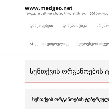
Skip
www.medgeo.net
to
ქართული სამედიცინო ინტერნეტ-ქსელი, 1996 წლიდან
content
დაავადებები
დიაგნოსტიკა
პრეპა
AI-ექიმი . ციფრული ექიმი ხელოვნური ინტ
ᲡᲣᲜᲗᲥᲕᲘᲡ ᲝᲠᲒᲐᲜᲝᲔᲑᲘᲡ Ტ
სუნთქვის ორგანოების ტუბერკულო