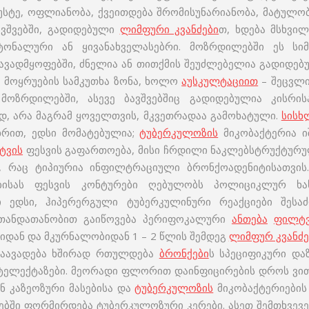
სტე, ოფლიანობა, ქვეითდება შრომისუნარიანობა, მატულობ
ავშვებში, გადიდებული
ლიმფური კვანძები
თ, ხდება მსხვი
ტონალური ან ყივანახველასებრი. მოზრდილებში ეს სიმპ
ვადმყოფებში, ძნელია ან თითქმის შეუძლებელია გადიდე
 მოყრუების სამკუთხა ზონა, ხოლო
აუსკულტაციით
– შეცვლი
 მოზრდილებში, ასევე ბავშვებშიც გადიდებულია კისრ
დ, არა მაგრამ ყოველთვის, მკვეთრადაა გამოხატული.
სისხ
ხრით, ედსი მომატებულია;
ტუბერკულოზის
მიკობაქტერია ი
ტვის
ფესვის გაფართოება, მისი ჩრდილი ნაკლებსტრუქტურ
 რაც ტიპიურია ინფილტრაციული ბრონქოადენიტისათვის
ისას ფესვის კონტურები ღებულობს პოლიციკლურ ხასი
ი ედსი, ჰიპერერგული ტუბერკულინური რეაქციები შესა
. თანდათანობით გაიწოვება პერიფოკალური
ანთება
ფილტვ
იდან და მკურნალობიდან 1 – 2 წლის შემდეგ
ლიმფურ კვანძე
 დაავადება ხშირად რთულდება
ბრონქები
ს სპეციფიკური და
 ატელექტაზები. მეორადი ფლორით დაინფიცირების დროს ვი
ნ კაზეოზური მასებისა და
ტუბერკულოზის
მიკობაქტერიების
ებში ფორმირდება ტუბერკულოზური კერები. ასეთ შემთხვევე