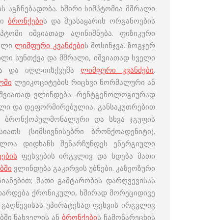
ს აგზნებადობა. ხშირი სიმპტომია მშრალი
ლი
ბრონქები
ს და შუასაყარის ორგანოების
ტომი იშვიათად აღინიშნება. ფიზიკური
ბული
ლიმფური კვანძები
ს მოსინჯვა. ზოგჯერ
ლი სუნთქვა და მშრალი, იშვიათად სველი
ისა და იღლიისქვეშა
ლიმფური კვანძები
.
ლში
ლეიკოციტების რიცხვი ნორმალური ან
შვიათად ვლინდება. რენტგენოლოგიურად
ული და დეფორმირებულია, განსაკუთრებით
. ბრონქოპულმონალური და სხვა ჯგუფის
ათს (სიმსივნისებრი ბრონქოადენიტი).
ძლოა დიდხანს შენარჩუნდეს ენერგიული
ების
ფესვების ირგვლივ და ხდება მათი
ბში
ვლინდება გაკირვის უბნები. კაზეოზური
ზიანებით; მათი გამტარობის დარღვევისას
თარდება ქრონიკული, ხშირად მორეციდივე
 გაღწევისას უპირატესად ფესვის ირგვლივ
ბში ნახველის ან
ბრონქები
ს ჩამონარეცხის