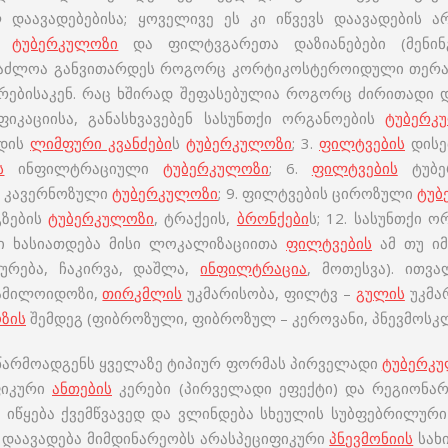
 დაავადებებისა; ყოველივე ეს კი იწვევს დაავადების ა
ლი
ტუბერკულოზი
და ფილტვგარეთა დაზიანებები (მენინ
აძლოა განვითარდეს როგორც კორტიკოსტეროიდული თერაპ
რებისაკენ. რაც ხშირად შეფასებულია როგორც ძირითადი და
იკაციისა, განასხვავებენ სასუნთქი ორგანოების
ტუბერკ
რდის
ლიმფური კვანძები
ს
ტუბერკულოზი
; 3.
ფილტვების
დისე
ს
ინფილტრაციული
ტუბერკულოზი
; 6.
ფილტვების
ტუბე
 კავერნოზული
ტუბერკულოზი
; 9. ფილტვების ციროზული
ტუბ
გზების
ტუბერკულოზი
, ტრაქეის,
ბრონქები
ს; 12. სასუნთქი 
სი ხასიათდება მისი ლოკალიზაციითა
ფილტვების
ამ თუ იმ
ბურება, ჩაკირვა, დაშლა,
ინფილტრაცია
, მოთესვა). ითვ
 ამილოიდოზი,
თირკმლის
უკმარისობა, ფილტვ –
გულის
უკმარ
ზის
შემდეგ (ფიბროზული, ფიბროზულ – კეროვანი, პნევმოსკლ
წარმოადგენს ყველაზე ტიპიურ ფორმას პირველადი
ტუბერკ
ფიკური
ანთების
კერები (პირველადი ეფექტი) და რეგიონარ
 იწყება ქვემწვავედ და ვლინდება სხეულის სუბფებრილური
 დაავადება მიმდინარეობს არასპეციფიკური
პნევმონიის
სახ