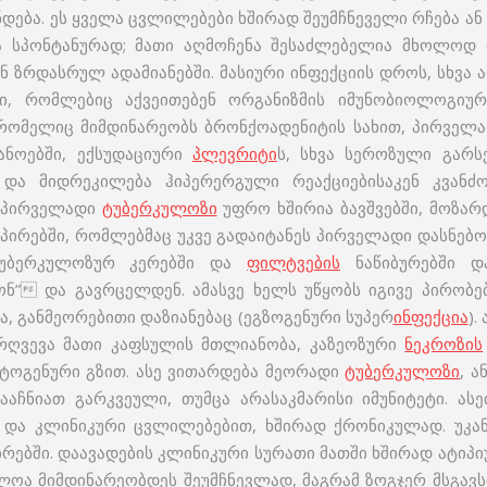
დება. ეს ყველა ცვლილებები ხშირად შეუმჩნეველი რჩება ან
ბა სპონტანურად; მათი აღმოჩენა შესაძლებელია მხოლოდ 
ან ზრდასრულ ადამიანებში. მასიური ინფექციის დროს, სხვ
ები, რომლებიც აქვეითებენ ორგანიზმის იმუნობიოლოგიუ
 რომელიც მიმდინარეობს ბრონქოადენიტის სახით, პირველა
ანოებში, ექსუდაციური
პლევრიტი
ს, სხვა სეროზული გარ
და მიდრეკილება ჰიპერერგული რეაქციებისაკენ კვანძოვ
. პირველადი
ტუბერკულოზი
უფრო ხშირია ბავშვებში, მოზარ
ს პირებში, რომლებმაც უკვე გადაიტანეს პირველადი დასნე
 ტუბერკულოზურ კერებში და
ფილტვების
ნაწიბურებში 
ძონ” და გავრცელდენ. ამასვე ხელს უწყობს იგივე პირობ
ა, განმეორებითი დაზიანებაც (ეგზოგენური სუპერ
ინფექცია
).
ღვევა მათი კაფსულის მთლიანობა, კაზეოზური
ნეკროზის
ტოგენური გზით. ასე ვითარდება მეორადი
ტუბერკულოზი
, 
აჩნიათ გარკვეული, თუმცა არასაკმარისი იმუნიტეტი. ას
ა კლინიკური ცვლილებებით, ხშირად ქრონიკულად. უკან
ირებში. დაავადების კლინიკური სურათი მათში ხშირად ატიპ
ოა მიმდინარეობდეს შეუმჩნევლად, მაგრამ ზოგჯერ მსგავსია