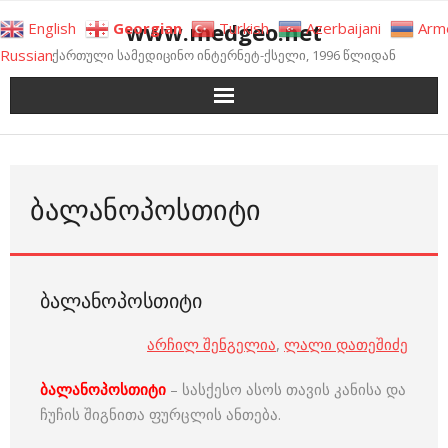
Skip
www.medgeo.net
English
Georgian
Turkish
Azerbaijani
Arm
to
Russian
ქართული სამედიცინო ინტერნეტ-ქსელი, 1996 წლიდან
content
ᲑᲐᲚᲐᲜᲝᲞᲝᲡᲗᲘᲢᲘ
ბალანოპოსთიტი
არჩილ შენგელია
,
ლალი დათეშიძე
ბალანოპოსთიტი
– სასქესო ასოს თავის კანისა და
ჩუჩის შიგნითა ფურცლის ანთება.