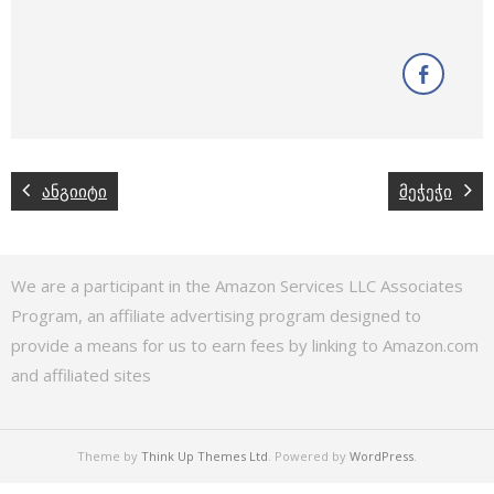
ანგიიტი
მეჭეჭი
We are a participant in the Amazon Services LLC Associates
Program, an affiliate advertising program designed to
provide a means for us to earn fees by linking to Amazon.com
and affiliated sites
Theme by
Think Up Themes Ltd
. Powered by
WordPress
.