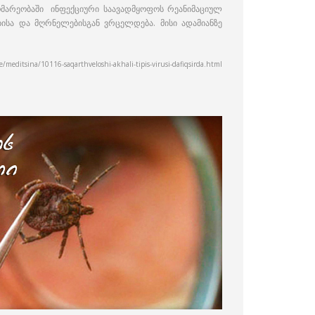
ომარეობაში ინფექციური საავადმყოფოს რეანიმაციულ
ბისა და მღრნელებისგან ვრცელდება. მისი ადამიანზე
editsina/10116-saqarthveloshi-akhali-tipis-virusi-dafiqsirda.html