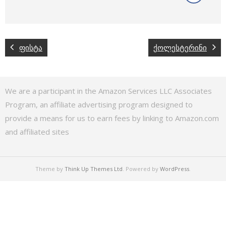
ფისტა
ქოლესტერინი
We are a participant in the Amazon Services LLC Associates
Program, an affiliate advertising program designed to
provide a means for us to earn fees by linking to Amazon.com
and affiliated sites
Theme by
Think Up Themes Ltd
. Powered by
WordPress
.