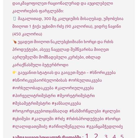
დაიკმაყოფილეთ რაციონალურად და აუცილებელი
კალორიების ფარგლებში:
მაგალითად, 300 მგ კალციუმის მისაღებად, უმჯობესია
მიიღოთ 1 ჭიქა უცხიმო რძე (90 კალორია), ვიდრე ნაყინი
(450 კალორია)
ეცადეთ მიიღოთ ნაკლებცხიმიანი ხორცი და რძის
პროდუქტები, ასევე ნაცვლად შემწვარისა მიიღეთ
აერღუმელში მომზადებული კერძები, თხლად
კარაქწასმული ბუტერბროდი
გაეცანით სტატიას და გაიგეთ მეტი –
#სწორიკვება
#სწორიკვებაორსულობისას
#ორსულთაკვება
#ორსულობადაკვება
#კალორიულიკვება
#პირველიტრიმესტრი
#მეორეტრიმესტრი
#მესამეტრიმესტრი
#ჯანსაღიკვება
#როგორვიკვებოთჯანსაღად
#ნახშირწყლები
#ცილები
#ცხიმები
#კალციუმი
#რძე
#რძისპროდუქტები
#ხორცი
#ლალიდათეშიძე
#არჩილშენგელია
#გვანცამჭედლიძე
1
2
,
,
3
, 4 , 5
:
გამოგვყევით სოციალურ ქსელებში