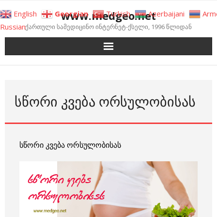
Skip
www.medgeo.net
English
Georgian
Turkish
Azerbaijani
Arm
to
Russian
ქართული სამედიცინო ინტერნეტ-ქსელი, 1996 წლიდან
content
ᲡᲬᲝᲠᲘ ᲙᲕᲔᲑᲐ ᲝᲠᲡᲣᲚᲝᲑᲘᲡᲐᲡ
სწორი კვება ორსულობისას