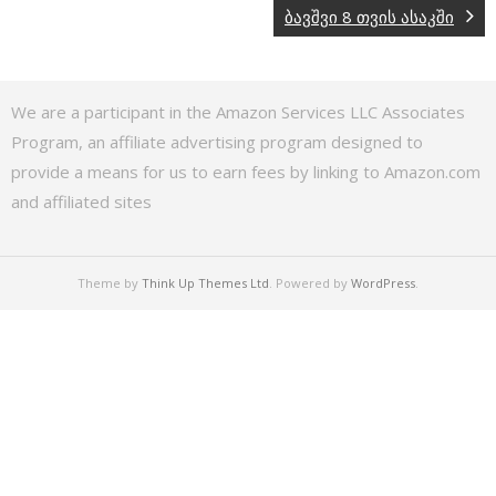
ბავშვი 8 თვის ასაკში
We are a participant in the Amazon Services LLC Associates
Program, an affiliate advertising program designed to
provide a means for us to earn fees by linking to Amazon.com
and affiliated sites
Theme by
Think Up Themes Ltd
. Powered by
WordPress
.