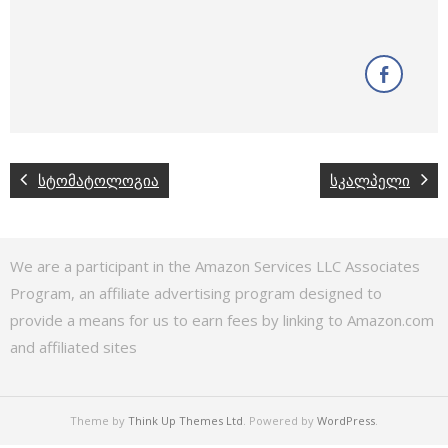
სტომატოლოგია
სკალპელი
We are a participant in the Amazon Services LLC Associates
Program, an affiliate advertising program designed to
provide a means for us to earn fees by linking to Amazon.com
and affiliated sites
Theme by
Think Up Themes Ltd
. Powered by
WordPress
.