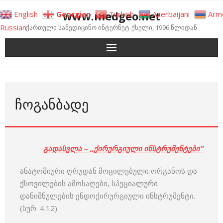
Skip
www.medgeo.net
English
Georgian
Turkish
Azerbaijani
Arm
to
Russian
ქართული სამედიცინო ინტერნეტ-ქსელი, 1996 წლიდან
content
ᲩᲝᲒᲐᲜᲑᲐᲓᲔ
გადასვლა – ,,ქირურგიული ინსტრუმენტები”
ანატომიური ღრუდან მოცილებული ორგანოს და
ქსოვილების ამოსაღები, სპეციალური
დანიშნულების ენდოქირურგიული ინსტრუმენტი.
(სურ. 4.12)