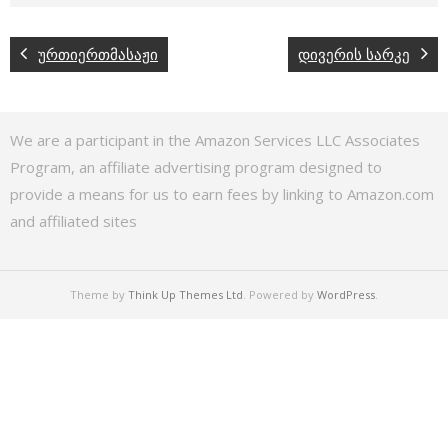
ურთიერთმასაჟი
დივერის სარკე
We are a participant in the Amazon Services LLC Associates
Program, an affiliate advertising program designed to
provide a means for us to earn fees by linking to Amazon.com
and affiliated sites
Theme by
Think Up Themes Ltd
. Powered by
WordPress
.