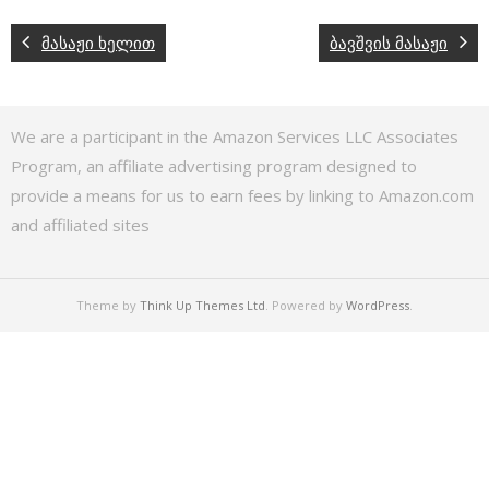
მასაჟი ხელით
ბავშვის მასაჟი
We are a participant in the Amazon Services LLC Associates
Program, an affiliate advertising program designed to
provide a means for us to earn fees by linking to Amazon.com
and affiliated sites
Theme by
Think Up Themes Ltd
. Powered by
WordPress
.