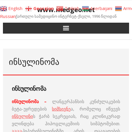
Skip
www.medgeo.net
English
Georgian
Turkish
Azerbaijani
Arm
to
Russian
ქართული სამედიცინო ინტერნეტ-ქსელი, 1996 წლიდან
content
ᲘᲜᲡᲣᲚᲘᲜᲝᲛᲐ
ინსულინომა
ინსულინომა –
ლანგერჰანსის კუნძულაკების
ბეტა-უჯრედების
სიმსივნე
ა, რომელიც იწვევს
ინსულინი
ს ჭარბ სეკრეციას, რაც კლინიკურად
ვლინდება ჰიპოგლიკემიის სიმპტომებით.
>>>>
ჰიპერინსულინიზმი არის დაავადების