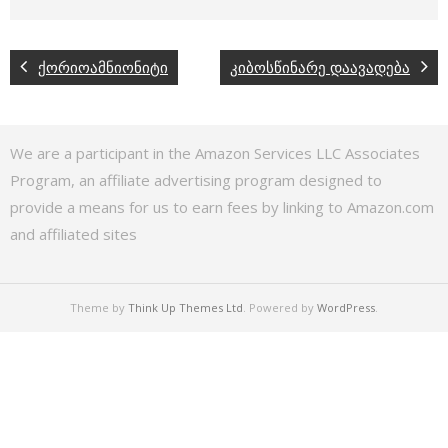
ქორიოამნიონიტი
კიბოსწინარე დაავადება
We are a participant in the Amazon Services LLC Associates
Program, an affiliate advertising program designed to
provide a means for us to earn fees by linking to Amazon.com
and affiliated sites
Theme by
Think Up Themes Ltd
. Powered by
WordPress
.