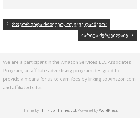
როგორ უნდა მოიქცეთ, თუ უკვე დაიწვით?
მარიტა მერკვილაძე
We are a participant in the Amazon Services LLC Associates
Program, an affiliate advertising program designed to
provide a means for us to earn fees by linking to Amazon.com
and affiliated sites
Theme by
Think Up Themes Ltd
. Powered by
WordPress
.