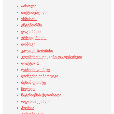
აისოლი
ბაქტისუბტილი
ენზინანი
ენტენორმი
ერგობათი
ერსეფურილი
იომოგი
კალიუმ-ნორმინი
კულმუხოს ფესვები და ფესურები
ლაქტო-G
ლინექს ფორტე
ლინექსი ეუბიოტიკი
მეზიმ ფორტე
მოლდი
ნატრიუმის ქლორიდი
ოფლოჰექსალი
პეონია