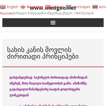
Skip
www.medgeo.net
English
Georgian
Turkish
Azerbaijani
Arm
to
Russian
ქართული სამედიცინო ინტერნეტ-ქსელი, 1996 წლიდან
content
ᲡᲐᲮᲘᲡ ᲙᲐᲜᲘᲡ ᲛᲝᲕᲚᲘᲡ
ᲫᲘᲠᲘᲗᲐᲓᲘ ᲞᲠᲘᲜᲪᲘᲞᲔᲑᲘ
დისტანციურად საქონელს ძირითადად ამაზონიდან
იწერენ, მისი მაღალი საიმედოობის გამო. ამაზონზე
გადახვალთ წინამდებარე საიტის ჟოლოსფერი
ლინკებიდან
✧,,ამაზონი” უზარმაზარ არჩევანს გთავაზობთ