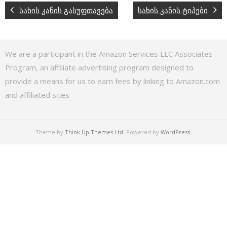
სახის კანის გასუფთავება
სახის კანის ტიპები
We are a participant in the Amazon Services LLC Associates
Program, an affiliate advertising program designed to
provide a means for us to earn fees by linking to Amazon.com
and affiliated sites
Theme by
Think Up Themes Ltd
. Powered by
WordPress
.