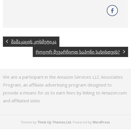
მამაკაცის კოსმეტიკა
როგორ შევარჩიოთ საპონი სახისთვის?
We are a participant in the Amazon Services LLC Associates
Program, an affiliate advertising program designed to
provide a means for us to earn fees by linking to Amazon.com
and affiliated sites
Theme by
Think Up Themes Ltd
. Powered by
WordPress
.