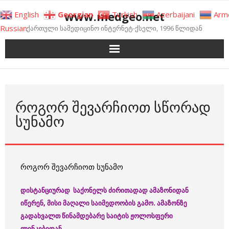
Skip
www.medgeo.net
English
Georgian
Turkish
Azerbaijani
Arm
to
Russian
ქართული სამედიცინო ინტერნეტ-ქსელი, 1996 წლიდან
content
ᲠᲝᲒᲝᲠ ᲨᲔᲕᲐᲠᲩᲘᲝᲗ ᲡᲬᲝᲠᲐᲓ
ᲡᲣᲜᲐᲛᲝ
როგორ შევარჩიოთ სუნამო
დისტანციურად საქონელს ძირითადად ამაზონიდან
იწერენ, მისი მაღალი საიმედოობის გამო. ამაზონზე
გადახვალთ წინამდებარე საიტის ჟოლოსფერი
ლინკებიდან