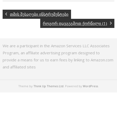
თმის შესაღები ინსტრუმენტები
როგორ დავგეგმოთ ქორწილი (1)
We are a participant in the Amazon Services LLC Associates
Program, an affiliate advertising program designed to
provide a means for us to earn fees by linking to Amazon.com
and affiliated sites
Theme by
Think Up Themes Ltd
. Powered by
WordPress
.