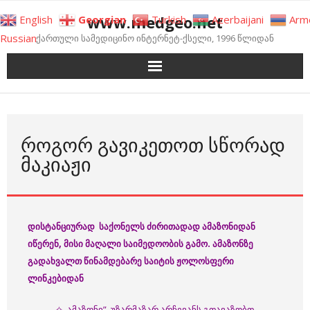
Skip
www.medgeo.net
English
Georgian
Turkish
Azerbaijani
Arm
to
Russian
ქართული სამედიცინო ინტერნეტ-ქსელი, 1996 წლიდან
content
ᲠᲝᲒᲝᲠ ᲒᲐᲕᲘᲙᲔᲗᲝᲗ ᲡᲬᲝᲠᲐᲓ
ᲛᲐᲙᲘᲐᲟᲘ
დისტანციურად საქონელს ძირითადად ამაზონიდან
იწერენ, მისი მაღალი საიმედოობის გამო. ამაზონზე
გადახვალთ წინამდებარე საიტის ჟოლოსფერი
ლინკებიდან
✧,,ამაზონი” უზარმაზარ არჩევანს გთავაზობთ