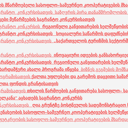
ის
მწარმოებელი
სასოფლო
–
სამეურნეო
კოოპერატივების
მხ
 საგრანტო კონკურსისათვის საზღვრის პირა თანამშრომლობი
ყები
მეწარმეების
საგრანტო კონკურსისათვის
 საგრანტო კონკურსის
რეგიონული
განვითარების
ხელშეწყობი
გრანტო
კონკურსი
სათვის
სოციალური
საწარმოს
დაფუძნები
საგრანტო კონკურსისათვის
„
საქართველოს
ტურიზმის
სექტორშ
საგრანტო კონკურსისათვის
ინოვაციური
იდეების
განსახორცი
გრანტო
კონკურსი
სათვის
რეგიონული
განვითარების
ხელშეწ
ხარდამჭერი
ახალი
პ
როგრამა
იწყე
ბა
ბიზნეს გეგმების მომზ
პროგრამისათვის
ქ
ალთა
უფლებები
და
გარემოს
დაცვითი
სამა
ლთა
ფონდის
გრანტ
ისათვის
ოგრამისათვის
თხი
ლის
წარმოების
განვითარება
სასოფლო
–
ს
ელ
კანა
“
აცხადებს
საგრანტო
კონკურსს
კონკურსისათვის
ღია
გრუნტზე
ბოსტნეულის
სადემონსტრაციო
ვენახეობის
სასოფლო
–
სამეურნეო
კოოპერატივების
ხელშეწყ
 მეფუტკრეობის სასოფლო-სამეურნეო კოოპერატივების მხარდ