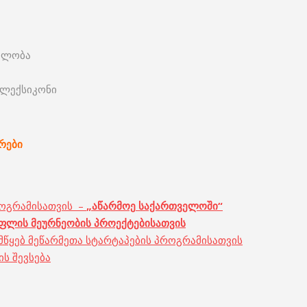
ნელობა
ი ლექსიკონი
რები
პროგრამისათვის –
„
აწარმოე
საქართველოში
“
ფლის
მეურნეობის
პროექტების
ათვის
დამწყებ მეწარმეთა სტარტაპების პროგრამისათვის
ს შევსება