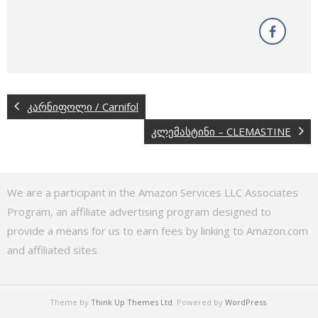
კარნიფოლი / Carnifol
კლემასტინი – CLEMASTINE
We are a participant in the Amazon Services LLC Associates
Program, an affiliate advertising program designed to
provide a means for us to earn fees by linking to Amazon.com
and affiliated sites
Theme by
Think Up Themes Ltd
. Powered by
WordPress
.