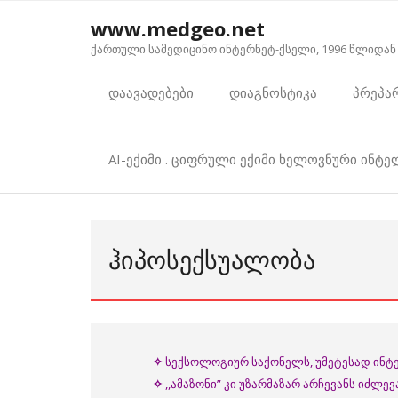
Skip
www.medgeo.net
to
ქართული სამედიცინო ინტერნეტ-ქსელი, 1996 წლიდან
content
დაავადებები
დიაგნოსტიკა
პრეპა
AI-ექიმი . ციფრული ექიმი ხელოვნური ინტ
ᲰᲘᲞᲝᲡᲔᲥᲡᲣᲐᲚᲝᲑᲐ
✧
სექსოლოგიურ საქონელს, უმეტესად ინტერ
✧
,,ამაზონი” კი უზარმაზარ არჩევანს იძლე