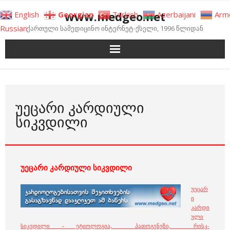
Skip
www.medgeo.net
English
Georgian
Turkish
Azerbaijani
Arm
to
Russian
ქართული სამედიცინო ინტერნეტ-ქსელი, 1996 წლიდან
content
ᲣᲔᲪᲐᲠᲘ ᲙᲐᲠᲓᲘᲣᲚᲘ
ᲡᲘᲙᲕᲓᲘᲚᲘ
უეცარი კარდიული სიკვდილი
უეცარ
ი
კარდი
ული
სიკვდილი – ეტიოლოგია, პათოგენეზი, რისკ-