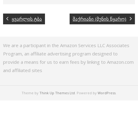
ყვარლის ტბა
შაქრიანი (მუნის წყარო)
We are a participant in the Amazon Services LLC Associates
Program, an affiliate advertising program designed to
provide a means for us to earn fees by linking to Amazon.com
and affiliated sites
Theme by
Think Up Themes Ltd
. Powered by
WordPress
.