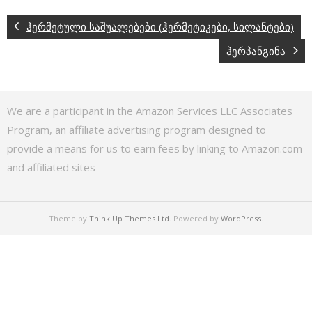
ჰერმეტული საშუალებები (ჰერმეტიკები, სილანტები)
ჰერპანგინა
We are a participant in the Amazon Services LLC Associates
Program, an affiliate advertising program designed to
provide a means for us to earn fees by linking to Amazon.com
and affiliated sites
Theme by
Think Up Themes Ltd
. Powered by
WordPress
.