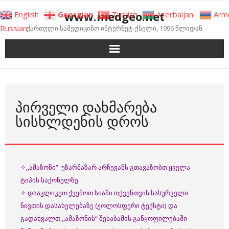
Skip
www.medgeo.net
English
Georgian
Turkish
Azerbaijani
Arm
to
Russian
ქართული სამედიცინო ინტერნეტ-ქსელი, 1996 წლიდან
content
ᲞᲘᲠᲕᲔᲚᲘ ᲓᲐᲮᲛᲐᲠᲔᲑᲐ
ᲡᲘᲡᲮᲚᲓᲔᲜᲘᲡ ᲓᲠᲝᲡ
✧,,ამაზონი” უზარმაზარ არჩევანს გთავაზობთ ყველა
ტიპის საქონელზე
✧ დააკლიკეთ ქვემოთ სიაში თქვენთვის სასურველი
ნივთის დასახელებაზე (ჟოლოსფერი ტექსტი) და
გადახვალთ ,,ამაზონის“ შესაბამის განყოფილებაში