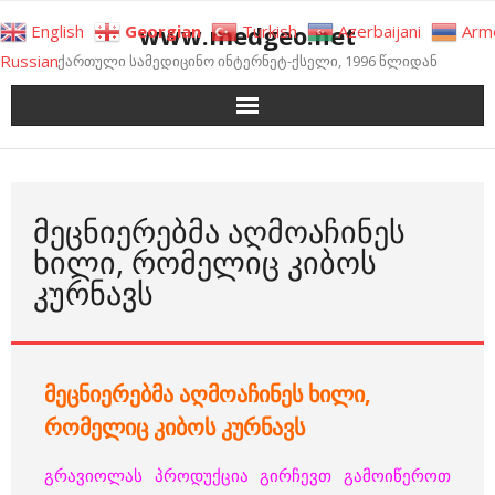
Skip
www.medgeo.net
English
Georgian
Turkish
Azerbaijani
Arm
to
Russian
ქართული სამედიცინო ინტერნეტ-ქსელი, 1996 წლიდან
content
ᲛᲔᲪᲜᲘᲔᲠᲔᲑᲛᲐ ᲐᲦᲛᲝᲐᲩᲘᲜᲔᲡ
ᲮᲘᲚᲘ, ᲠᲝᲛᲔᲚᲘᲪ ᲙᲘᲑᲝᲡ
ᲙᲣᲠᲜᲐᲕᲡ
მეცნიერებმა აღმოაჩინეს ხილი,
რომელიც კიბოს კურნავს
გრავიოლას პროდუქცია გირჩევთ გამოიწეროთ