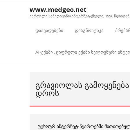
Skip
www.medgeo.net
to
ქართული სამედიცინო ინტერნეტ-ქსელი, 1996 წლიდან
content
დაავადებები
დიაგნოსტიკა
პრეპა
AI-ექიმი . ციფრული ექიმი ხელოვნური ინტ
ᲒᲠᲐᲕᲘᲝᲚᲐᲡ ᲒᲐᲛᲝᲧᲔᲜᲔᲑᲐ 
ᲓᲠᲝᲡ
უცხოურ ინტერნეტ-წყაროებში მითითებუ