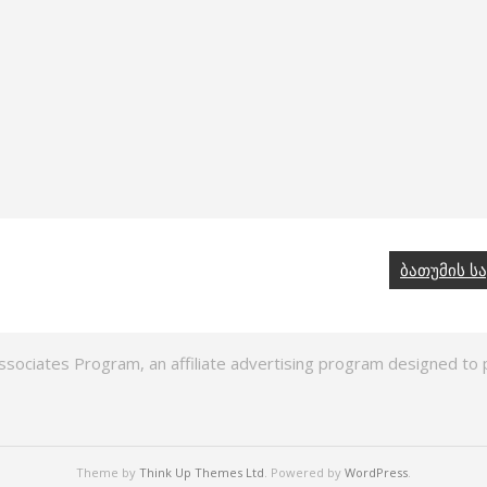
ბათუმის ს
ssociates Program, an affiliate advertising program designed to p
Theme by
Think Up Themes Ltd
. Powered by
WordPress
.