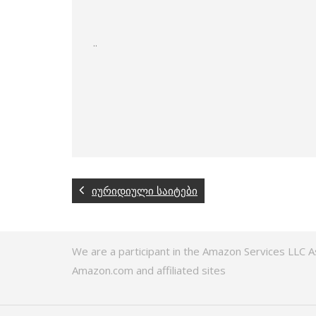
..
იურიდიული საიტები
We are a participant in the Amazon Services LLC A
Amazon.com and affiliated sites