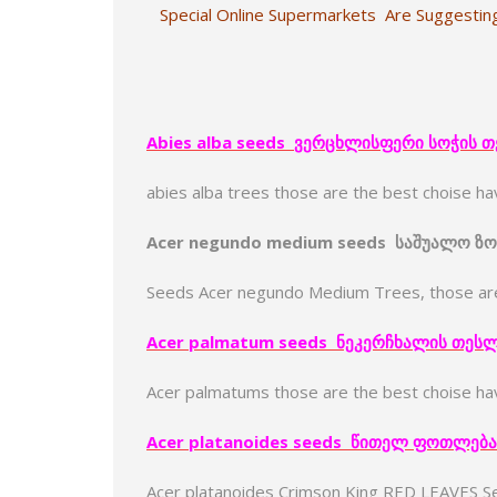
Special Online Supermarkets Are Suggesting
Abies alba seeds
ვერცხლისფერი
სოჭი
ს
თ
abies alba trees those are the best choise h
Acer negundo medium seeds
საშუალო
ზო
Seeds Acer negundo Medium Trees, those are
Acer palmatum seeds
ნეკერჩხალი
ს
თესლ
Acer palmatums those are the best choise ha
Acer platanoides seeds
წითელ
ფოთლება
Acer platanoides Crimson King RED LEAVES Se