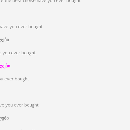
are the best choise have you ever bought
 have you ever bought
ლები
e you ever bought
ლები
ou ever bought
ave you ever bought
ლები