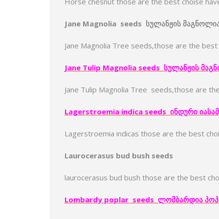
Horse chesnut those are the best choise hav
Jane Magnolia seeds
სულანჟის
მაგნოლი
Jane Magnolia Tree seeds,those are the best
Jane Tulip Magnolia seeds
სულანჟის
მაგ
Jane Tulip Magnolia Tree seeds,those are th
Lagerstroemia indica
seeds
ინდური
იასამ
Lagerstroemia indicas those are the best ch
Laurocerasus bud bush seeds
laurocerasus bud bush those are the best ch
Lombardy poplar seeds
ლომბარდია
პოპ