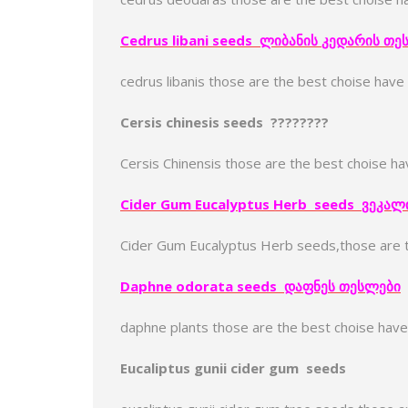
Cedrus libani seeds
ლიბანის
კედარი
ს
თე
cedrus libanis those are the best choise hav
Cersis chinesis seeds
????????
Cersis Chinensis those are the best choise h
Cider Gum Eucalyptus Herb seeds
ვეკალ
Cider Gum Eucalyptus Herb seeds,those are 
Daphne odorata seeds
დაფნე
ს
თესლები
daphne plants those are the best choise hav
Eucaliptus gunii cider gum seeds