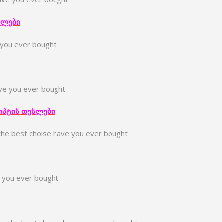
სლები
e you ever bought
ave you ever bought
იპტის
თესლები
the best choise have you ever bought
e you ever bought