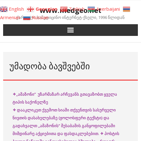
Skip
www.medgeo.net
English
Georgian
Turkish
Azerbaijani
to
Armenian
Russian
ქართული სამედიცინო ინტერნეტ-ქსელი, 1996 წლიდან
content
ᲣᲛᲐᲓᲝᲑᲐ ᲑᲐᲕᲨᲕᲔᲑᲨᲘ
✧
,,ამაზონი” უზარმაზარ არჩევანს გთავაზობთ ყველა
ტიპის საქონელზე
✧
დააკლიკეთ ქვემოთ სიაში თქვენთვის სასურველი
ნივთის დასახელებაზე (ჟოლოსფერი ტექსტი) და
გადახვალთ ,,ამაზონის“ შესაბამის განყოფილებაში
მიმდინარე აქციებითა და ფასდაკლებებით.
✧
პოსტის