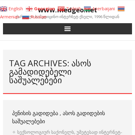
Skip
www.medgeo.net
English
Georgian
Turkish
Azerbaijani
to
Armenian
Russian
ქართული სამედიცინო ინტერნეტ-ქსელი, 1996 წლიდან
content
TAG ARCHIVES: ᲐᲡᲝᲡ
ᲒᲐᲛᲐᲓᲘᲓᲔᲑᲔᲚᲘ
ᲡᲐᲨᲣᲐᲚᲔᲑᲔᲑᲘ
ᲞᲔᲜᲘᲡᲘᲡ ᲒᲐᲓᲘᲓᲔᲑᲐ , ᲐᲡᲝᲡ ᲒᲐᲓᲘᲓᲔᲑᲘᲡ
ᲡᲐᲨᲣᲐᲚᲔᲑᲔᲑᲘ
✧ სექსოლოგიურ საქონელს, უმეტესად ინტერნეტ-