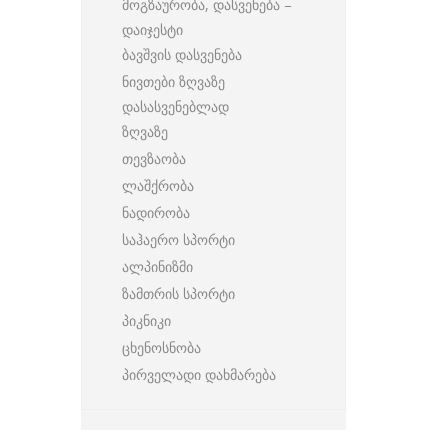
მოგზაურობა, დასვენება –
დაიჯესტი
ბავშვის დასვენება
ნივთები ზღვაზე
დასასვენებლად
ზღვაზე
თევზაობა
ლაშქრობა
ნადირობა
საჰაერო სპორტი
ალპინიზმი
ზამთრის სპორტი
პიკნიკი
ცხენოსნობა
პირველადი დახმარება