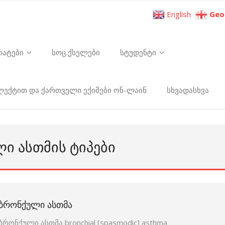
English
Geo
რატები
სოც.ქსელები
სტუდენტი
ელექტით და ქართველი ექიმები ონ-ლაინ
სხვადასხვა
Ი ᲐᲡᲗᲛᲘᲡ ᲢᲘᲞᲔᲑᲘ
ᲑᲠᲝᲜᲥᲣᲚᲘ ᲐᲡᲗᲛᲐ
ბრონქული ასთმა bronchial [spasmodic] asthma