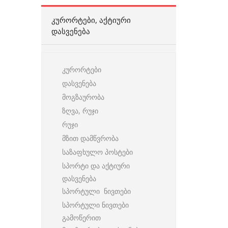
ᲙᲣᲠᲝᲠᲢᲔᲑᲘ, ᲐᲥᲢᲘᲣᲠᲘ
ᲓᲐᲡᲕᲔᲜᲔᲑᲐ
კურორტები
დასვენება
მოგზაურობა
ზღვა, რუჯი
რუჯი
მზით დამწვრობა
საზაფხულო პოსტები
სპორტი და აქტიური
დასვენება
სპორტული ნივთები
სპორტული ნივთები
გამოწერით