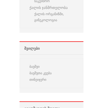
საკეისრო
ქალის ჯანმრთელობა
ქალის ორგანიზმი,
გინეკოლოგია
ᲨᲕᲘᲚᲔᲑᲘ
ბავშვი
ბავშვთა კვება
თინეიჯერი