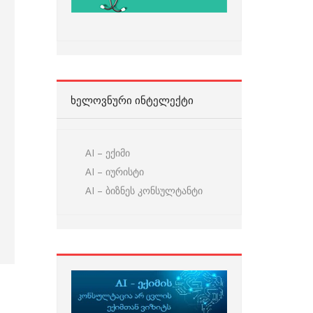
ᲮᲔᲚᲝᲕᲜᲣᲠᲘ ᲘᲜᲢᲔᲚᲔᲥᲢᲘ
AI – ექიმი
AI – იურისტი
AI – ბიზნეს კონსულტანტი