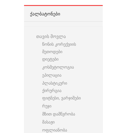
ᲥᲐᲚᲑᲐᲢᲝᲜᲔᲑᲘ
თავის მოვლა
წონის კორექვიის
მეთოდები
დიეტები
კოსმეტოლოგია
ეპილაცია
პლასტიკური
ქირურგია
ფიტნესი, ვარჯიშები
რუჯი
მზით დამწვრობა
მასაჟი
ოფლიანობა