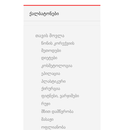
ᲥᲐᲚᲑᲐᲢᲝᲜᲔᲑᲘ
თავის მოვლა
წონის კორექვიის
მეთოდები
დიეტები
კოსმეტოლოგია
ეპილაცია
პლასტიკური
ქირურგია
ფიტნესი, ვარჯიშები
რუჯი
მზით დამწვრობა
მასაჟი
ოფლიანობა