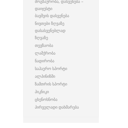
მოგზაურობა, დასვენება –
დაიჯესტი
ბავშვის დასვენება
ნივთები ზღვაზე
დასასვენებლად
ზღვაზე
თევზაობა
ლაშქრობა
ნადირობა
საჰაერო სპორტი
ალპინიზმი
ზამთრის სპორტი
პიკნიკი
ცხენოსნობა
პირველადი დახმარება