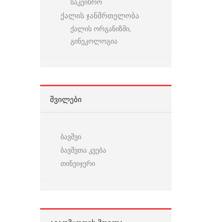
საკეისრო
ქალის ჯანმრთელობა
ქალის ორგანიზმი,
გინეკოლოგია
ᲨᲕᲘᲚᲔᲑᲘ
ბავშვი
ბავშვთა კვება
თინეიჯერი