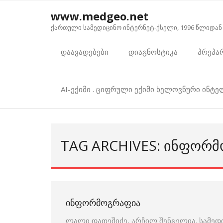
Skip
www.medgeo.net
to
ქართული სამედიცინო ინტერნეტ-ქსელი, 1996 წლიდან
content
დაავადებები
დიაგნოსტიკა
პრეპა
AI-ექიმი . ციფრული ექიმი ხელოვნური ინტ
TAG ARCHIVES: ᲘᲜᲤᲝᲠ
ᲘᲜᲤᲝᲠᲛᲝᲒᲠᲐᲤᲘᲐ
ლალი დათეშიძე, არჩილ შენგელია. სამედ