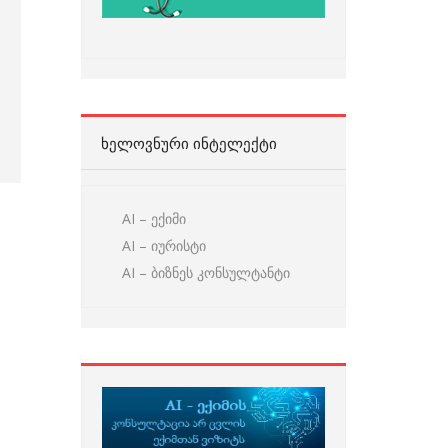
ᲮᲔᲚᲝᲕᲜᲣᲠᲘ ᲘᲜᲢᲔᲚᲔᲥᲢᲘ
AI – ექიმი
AI – იურისტი
AI – ბიზნეს კონსულტანტი