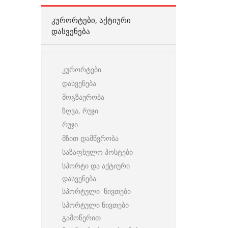
ᲙᲣᲠᲝᲠᲢᲔᲑᲘ, ᲐᲥᲢᲘᲣᲠᲘ
ᲓᲐᲡᲕᲔᲜᲔᲑᲐ
კურორტები
დასვენება
მოგზაურობა
ზღვა, რუჯი
რუჯი
მზით დამწვრობა
საზაფხულო პოსტები
სპორტი და აქტიური
დასვენება
სპორტული ნივთები
სპორტული ნივთები
გამოწერით