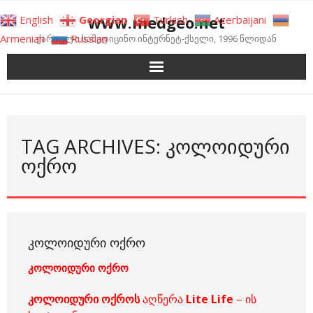
Skip
www.medgeo.net
English
Georgian
Turkish
Azerbaijani
to
Armenian
Russian
ქართული სამედიცინო ინტერნეტ-ქსელი, 1996 წლიდან
content
TAG ARCHIVES: ᲙᲝᲚᲝᲘᲓᲣᲠᲘ
ᲝᲥᲠᲝ
ᲙᲝᲚᲝᲘᲓᲣᲠᲘ ᲝᲥᲠᲝ
კოლოიდური ოქრო
კოლოიდური ოქროს
აღწერა
Lite
Life
– ის