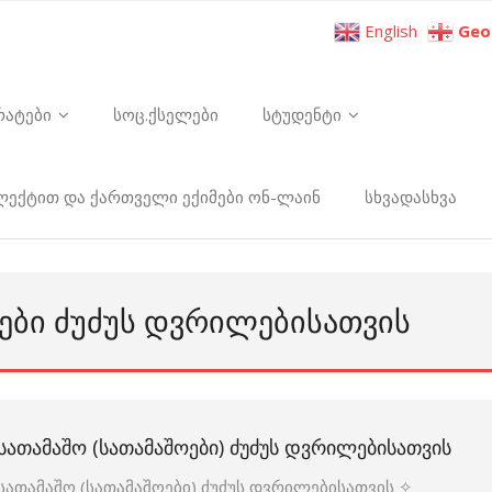
English
Geo
რატები
სოც.ქსელები
სტუდენტი
ელექტით და ქართველი ექიმები ონ-ლაინ
სხვადასხვა
ᲠᲔᲑᲘ ᲫᲣᲫᲣᲡ ᲓᲕᲠᲘᲚᲔᲑᲘᲡᲐᲗᲕᲘᲡ
ᲡᲐᲗᲐᲛᲐᲨᲝ (ᲡᲐᲗᲐᲛᲐᲨᲝᲔᲑᲘ) ᲫᲣᲫᲣᲡ ᲓᲕᲠᲘᲚᲔᲑᲘᲡᲐᲗᲕᲘᲡ
სათამაშო (სათამაშოები) ძუძუს დვრილებისათვის ✧