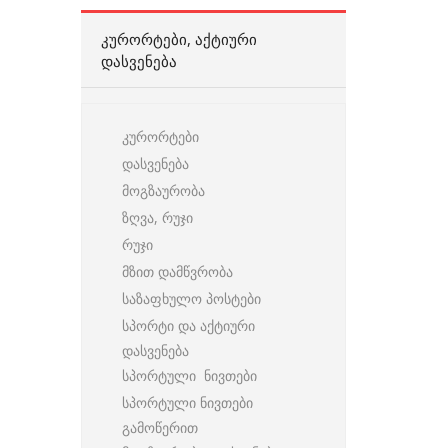
ᲙᲣᲠᲝᲠᲢᲔᲑᲘ, ᲐᲥᲢᲘᲣᲠᲘ
ᲓᲐᲡᲕᲔᲜᲔᲑᲐ
კურორტები
დასვენება
მოგზაურობა
ზღვა, რუჯი
რუჯი
მზით დამწვრობა
საზაფხულო პოსტები
სპორტი და აქტიური
დასვენება
სპორტული ნივთები
სპორტული ნივთები
გამოწერით