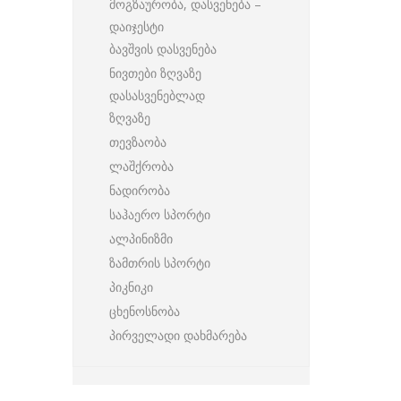
მოგზაურობა, დასვენება –
დაიჯესტი
ბავშვის დასვენება
ნივთები ზღვაზე
დასასვენებლად
ზღვაზე
თევზაობა
ლაშქრობა
ნადირობა
საჰაერო სპორტი
ალპინიზმი
ზამთრის სპორტი
პიკნიკი
ცხენოსნობა
პირველადი დახმარება