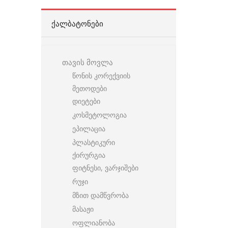
ᲥᲐᲚᲑᲐᲢᲝᲜᲔᲑᲘ
თავის მოვლა
წონის კორექვიის
მეთოდები
დიეტები
კოსმეტოლოგია
ეპილაცია
პლასტიკური
ქირურგია
ფიტნესი, ვარჯიშები
რუჯი
მზით დამწვრობა
მასაჟი
ოფლიანობა