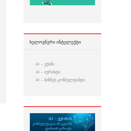
ᲮᲔᲚᲝᲕᲜᲣᲠᲘ ᲘᲜᲢᲔᲚᲔᲥᲢᲘ
AI – ექიმი
AI – იურისტი
AI – ბიზნეს კონსულტანტი