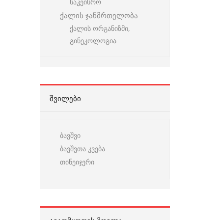
საკეისრო
ქალის ჯანმრთელობა
ქალის ორგანიზმი,
გინეკოლოგია
ᲨᲕᲘᲚᲔᲑᲘ
ბავშვი
ბავშვთა კვება
თინეიჯერი