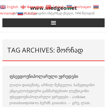
Skip
www.medgeo.net
English
Georgian
Turkish
Azerbaijani
to
Armenian
Russian
ქართული სამედიცინო ინტერნეტ-ქსელი, 1996 წლიდან
content
TAG ARCHIVES: ᲛᲝᲠᲩᲐᲓ
ᲤᲡᲔᲕᲓᲝᲣᲜᲘᲞᲝᲚᲐᲠᲣᲚᲘ ᲣᲯᲠᲔᲓᲔᲑᲘ
ლალი დათეშიძე, არჩილ შენგელია. სამედიცინო
ენციკლოპედიური განმარტებითი ლექსიკონი
ფსევდოუნიპოლარული უჯრედები – (cellulae
pseudou­nipolares ბერძნ. pseudos – ცრუ, ლათ.