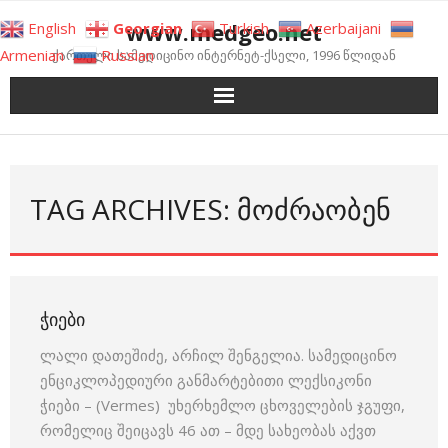
Skip
www.medgeo.net
English
Georgian
Turkish
Azerbaijani
to
Armenian
Russian
ქართული სამედიცინო ინტერნეტ-ქსელი, 1996 წლიდან
content
TAG ARCHIVES: ᲛᲝᲫᲠᲐᲝᲑᲔᲜ
ᲭᲘᲔᲑᲘ
ლალი დათეშიძე, არჩილ შენგელია. სამედიცინო
ენციკლოპედიური განმარტებითი ლექსიკონი
ჭიები – (Vermes) უხერხემლო ცხოველების ჯგუფი,
რომელიც შეიცავს 46 ათ – მდე სახეობას აქვთ