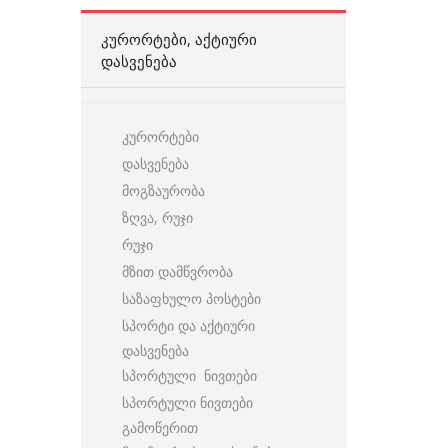
ᲙᲣᲠᲝᲠᲢᲔᲑᲘ, ᲐᲥᲢᲘᲣᲠᲘ
ᲓᲐᲡᲕᲔᲜᲔᲑᲐ
კურორტები
დასვენება
მოგზაურობა
ზღვა, რუჯი
რუჯი
მზით დამწვრობა
საზაფხულო პოსტები
სპორტი და აქტიური
დასვენება
სპორტული ნივთები
სპორტული ნივთები
გამოწერით