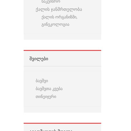
საკეისრო
ქალის ჯანმრთელობა
ქალის ორგანიზმი,
გინეკოლოგია
ᲨᲕᲘᲚᲔᲑᲘ
ბავშვი
ბავშვთა კვება
თინეიჯერი