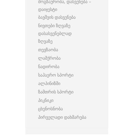
მოგზაურობა, დასვენება –
დაიჯესტი
ბავშვის დასვენება
ნივთები ზღვაზე
დასასვენებლად
ზღვაზე
თევზაობა
ლაშქრობა
ნადირობა
საჰაერო სპორტი
ალპინიზმი
ზამთრის სპორტი
პიკნიკი
ცხენოსნობა
პირველადი დახმარება