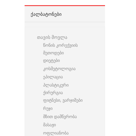
ᲥᲐᲚᲑᲐᲢᲝᲜᲔᲑᲘ
თავის მოვლა
წონის კორექვიის
მეთოდები
დიეტები
კოსმეტოლოგია
ეპილაცია
პლასტიკური
ქირურგია
ფიტნესი, ვარჯიშები
რუჯი
მზით დამწვრობა
მასაჟი
ოფლიანობა