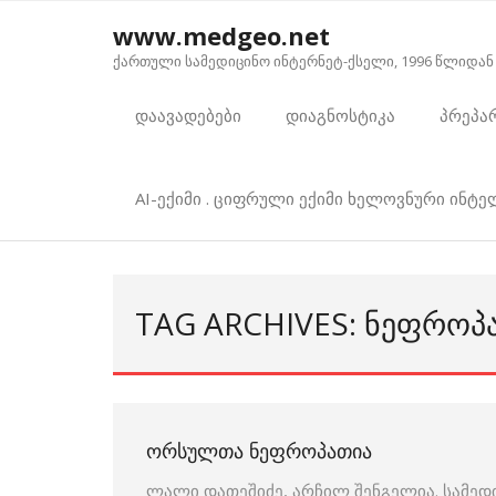
Skip
www.medgeo.net
to
ქართული სამედიცინო ინტერნეტ-ქსელი, 1996 წლიდან
content
დაავადებები
დიაგნოსტიკა
პრეპა
AI-ექიმი . ციფრული ექიმი ხელოვნური ინტ
TAG ARCHIVES: ᲜᲔᲤᲠᲝᲞ
ᲝᲠᲡᲣᲚᲗᲐ ᲜᲔᲤᲠᲝᲞᲐᲗᲘᲐ
ლალი დათეშიძე, არჩილ შენგელია. სამედ