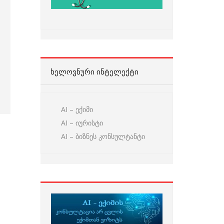
ᲮᲔᲚᲝᲕᲜᲣᲠᲘ ᲘᲜᲢᲔᲚᲔᲥᲢᲘ
AI – ექიმი
AI – იურისტი
AI – ბიზნეს კონსულტანტი