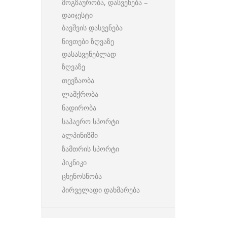
მოგზაურობა, დასვენება –
დაიჯესტი
ბავშვის დასვენება
ნივთები ზღვაზე
დასასვენებლად
ზღვაზე
თევზაობა
ლაშქრობა
ნადირობა
საჰაერო სპორტი
ალპინიზმი
ზამთრის სპორტი
პიკნიკი
ცხენოსნობა
პირველადი დახმარება