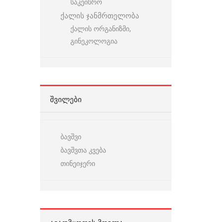
საკეისრო
ქალის ჯანმრთელობა
ქალის ორგანიზმი,
გინეკოლოგია
ᲨᲕᲘᲚᲔᲑᲘ
ბავშვი
ბავშვთა კვება
თინეიჯერი