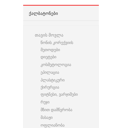
ᲥᲐᲚᲑᲐᲢᲝᲜᲔᲑᲘ
თავის მოვლა
წონის კორექვიის
მეთოდები
დიეტები
კოსმეტოლოგია
ეპილაცია
პლასტიკური
ქირურგია
ფიტნესი, ვარჯიშები
რუჯი
მზით დამწვრობა
მასაჟი
ოფლიანობა