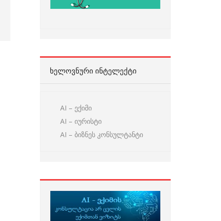
ᲮᲔᲚᲝᲕᲜᲣᲠᲘ ᲘᲜᲢᲔᲚᲔᲥᲢᲘ
AI – ექიმი
AI – იურისტი
AI – ბიზნეს კონსულტანტი