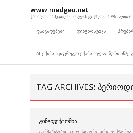
Skip
www.medgeo.net
to
ქართული სამედიცინო ინტერნეტ-ქსელი, 1996 წლიდან
content
დაავადებები
დიაგნოსტიკა
პრეპა
AI-ექიმი . ციფრული ექიმი ხელოვნური ინტ
TAG ARCHIVES: ᲞᲔᲠᲘᲝᲓ
ᲒᲘᲜᲒᲘᲕᲔᲥᲢᲝᲛᲘᲐ
განმარტებითი ლექსიკონი გინგივექტომია