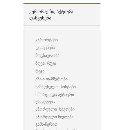
ᲙᲣᲠᲝᲠᲢᲔᲑᲘ, ᲐᲥᲢᲘᲣᲠᲘ
ᲓᲐᲡᲕᲔᲜᲔᲑᲐ
კურორტები
დასვენება
მოგზაურობა
ზღვა, რუჯი
რუჯი
მზით დამწვრობა
საზაფხულო პოსტები
სპორტი და აქტიური
დასვენება
სპორტული ნივთები
სპორტული ნივთები
გამოწერით