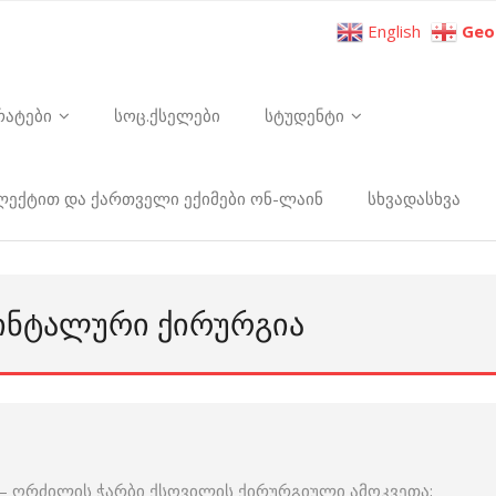
English
Geo
რატები
სოც.ქსელები
სტუდენტი
ელექტით და ქართველი ექიმები ონ-ლაინ
სხვადასხვა
ᲘᲜᲢᲐᲚᲣᲠᲘ ᲥᲘᲠᲣᲠᲒᲘᲐ
 – ღრძილის ჭარბი ქსოვილის ქირურგიული ამოკვეთა;