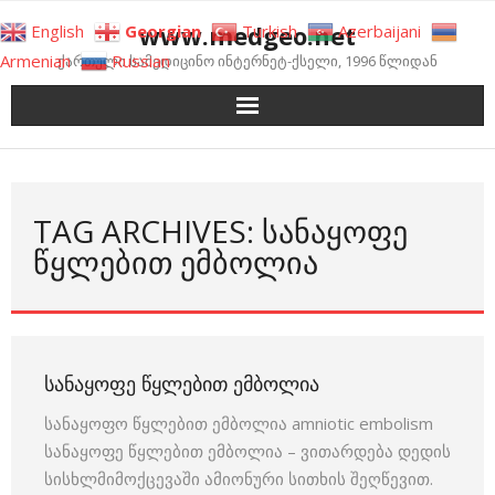
Skip
www.medgeo.net
English
Georgian
Turkish
Azerbaijani
to
Armenian
Russian
ქართული სამედიცინო ინტერნეტ-ქსელი, 1996 წლიდან
content
TAG ARCHIVES: ᲡᲐᲜᲐᲧᲝᲤᲔ
ᲬᲧᲚᲔᲑᲘᲗ ᲔᲛᲑᲝᲚᲘᲐ
ᲡᲐᲜᲐᲧᲝᲤᲔ ᲬᲧᲚᲔᲑᲘᲗ ᲔᲛᲑᲝᲚᲘᲐ
სანაყოფო წყლებით ემბოლია amniotic embolism
სანაყოფე წყლებით ემბოლია – ვითარდება დედის
სისხლმიმოქცევაში ამიონური სითხის შეღწევით.