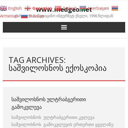
Skip
www.medgeo.net
English
Georgian
Turkish
Azerbaijani
to
Armenian
Russian
ქართული სამედიცინო ინტერნეტ-ქსელი, 1996 წლიდან
content
TAG ARCHIVES:
ᲡᲐᲨᲕᲘᲚᲝᲡᲜᲝᲡ ᲔᲥᲝᲡᲙᲝᲞᲘᲐ
ᲡᲐᲨᲕᲘᲚᲝᲡᲜᲝᲡ ᲣᲚᲢᲠᲐᲑᲒᲔᲠᲘᲗᲘ
ᲒᲐᲛᲝᲙᲕᲚᲔᲕᲐ
საშვილოსნოს ულტრაბგერითი კვლევა
საშვილოსნოს გამოკვლევის ერთერთი ყველაზე