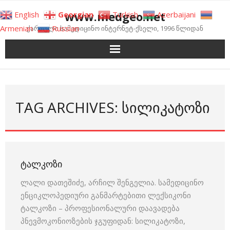
Skip
www.medgeo.net
English
Georgian
Turkish
Azerbaijani
to
Armenian
Russian
ქართული სამედიცინო ინტერნეტ-ქსელი, 1996 წლიდან
content
TAG ARCHIVES: ᲡᲘᲚᲘᲙᲐᲢᲝᲖᲘ
ᲢᲐᲚᲙᲝᲖᲘ
ლალი დათეშიძე, არჩილ შენგელია. სამედიცინო
ენციკლოპედიური განმარტებითი ლექსიკონი
ტალკოზი – პროფესიონალური დაავადება
პნევმოკონიოზების ჯგუფიდან: სილიკატოზი,