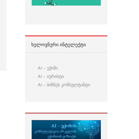
ᲮᲔᲚᲝᲕᲜᲣᲠᲘ ᲘᲜᲢᲔᲚᲔᲥᲢᲘ
AI – ექიმი
AI – იურისტი
AI – ბიზნეს კონსულტანტი