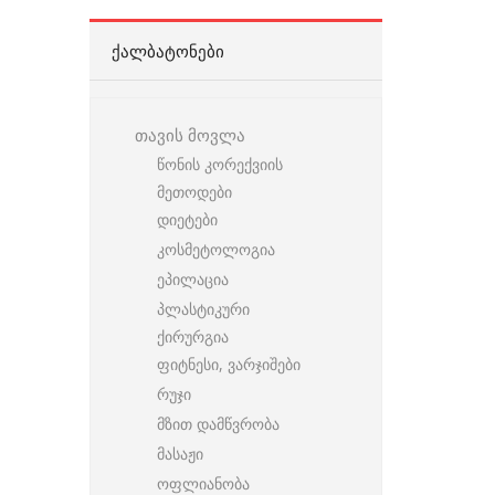
ᲥᲐᲚᲑᲐᲢᲝᲜᲔᲑᲘ
თავის მოვლა
წონის კორექვიის
მეთოდები
დიეტები
კოსმეტოლოგია
ეპილაცია
პლასტიკური
ქირურგია
ფიტნესი, ვარჯიშები
რუჯი
მზით დამწვრობა
მასაჟი
ოფლიანობა