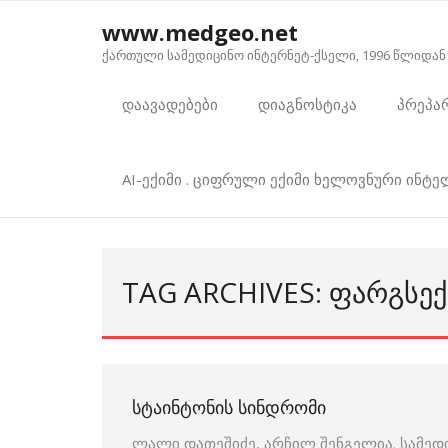
Skip
www.medgeo.net
to
ქართული სამედიცინო ინტერნეტ-ქსელი, 1996 წლიდან
content
დაავადებები
დიაგნოსტიკა
პრეპა
AI-ექიმი . ციფრული ექიმი ხელოვნური ინტ
TAG ARCHIVES: ᲤᲐᲠᲒᲡᲔᲥ
ᲡᲢᲐᲘᲜᲢᲝᲜᲘᲡ ᲡᲘᲜᲓᲠᲝᲛᲘ
ლალი დათეშიძე, არჩილ შენგელია. სამედ