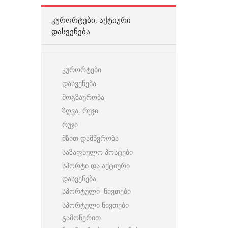
ᲙᲣᲠᲝᲠᲢᲔᲑᲘ, ᲐᲥᲢᲘᲣᲠᲘ
ᲓᲐᲡᲕᲔᲜᲔᲑᲐ
კურორტები
დასვენება
მოგზაურობა
ზღვა, რუჯი
რუჯი
მზით დამწვრობა
საზაფხულო პოსტები
სპორტი და აქტიური
დასვენება
სპორტული ნივთები
სპორტული ნივთები
გამოწერით