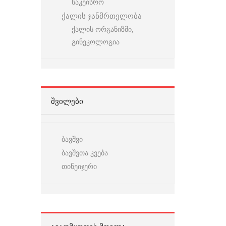
საკეისრო
ქალის ჯანმრთელობა
ქალის ორგანიზმი,
გინეკოლოგია
ᲨᲕᲘᲚᲔᲑᲘ
ბავშვი
ბავშვთა კვება
თინეიჯერი