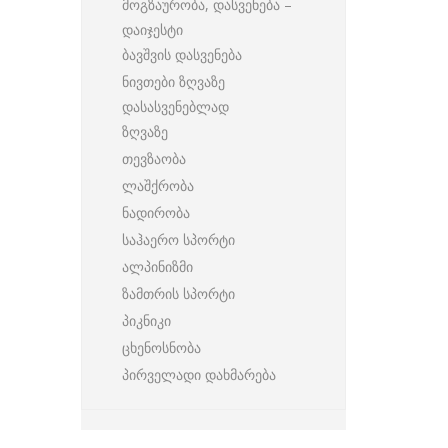
მოგზაურობა, დასვენება –
დაიჯესტი
ბავშვის დასვენება
ნივთები ზღვაზე
დასასვენებლად
ზღვაზე
თევზაობა
ლაშქრობა
ნადირობა
საჰაერო სპორტი
ალპინიზმი
ზამთრის სპორტი
პიკნიკი
ცხენოსნობა
პირველადი დახმარება