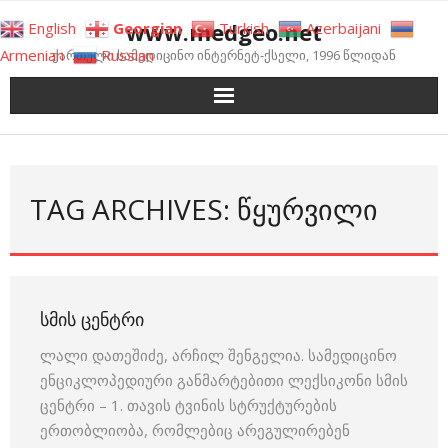
Skip
www.medgeo.net
English
Georgian
Turkish
Azerbaijani
to
Armenian
Russian
ქართული სამედიცინო ინტერნეტ-ქსელი, 1996 წლიდან
content
TAG ARCHIVES: ᲬᲧᲣᲠᲕᲘᲚᲘ
ᲡᲛᲘᲡ ᲪᲔᲜᲢᲠᲘ
ლალი დათეშიძე, არჩილ შენგელია. სამედიცინო
ენციკლოპედიური განმარტებითი ლექსიკონი სმის
ცენტრი – 1. თავის ტვინის სტრუქტურების
ერთობლიობა, რომლებიც არეგულირებენ