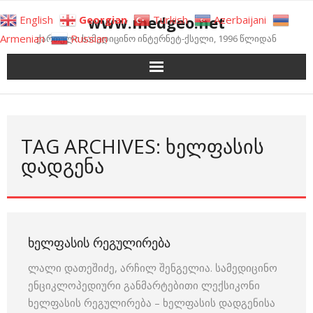
Skip
www.medgeo.net
English
Georgian
Turkish
Azerbaijani
to
Armenian
Russian
ქართული სამედიცინო ინტერნეტ-ქსელი, 1996 წლიდან
content
TAG ARCHIVES: ᲮᲔᲚᲤᲐᲡᲘᲡ
ᲓᲐᲓᲒᲔᲜᲐ
ᲮᲔᲚᲤᲐᲡᲘᲡ ᲠᲔᲒᲣᲚᲘᲠᲔᲑᲐ
ლალი დათეშიძე, არჩილ შენგელია. სამედიცინო
ენციკლოპედიური განმარტებითი ლექსიკონი
ხელფასის რეგულირება – ხელფასის დადგენისა