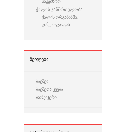
საკეისრო
ქალის ჯანმრთელობა
ქალის ორგანიზმი,
გინეკოლოგია
ᲨᲕᲘᲚᲔᲑᲘ
ბავშვი
ბავშვთა კვება
თინეიჯერი