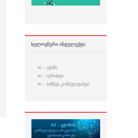
ᲮᲔᲚᲝᲕᲜᲣᲠᲘ ᲘᲜᲢᲔᲚᲔᲥᲢᲘ
AI – ექიმი
AI – იურისტი
AI – ბიზნეს კონსულტანტი