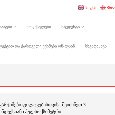
English
Geo
რატები
სოც.ქსელები
სტუდენტი
ელექტით და ქართველი ექიმები ონ-ლაინ
სხვადასხვა
ᲕᲐᲠᲯᲘᲨᲔᲑᲘ ᲤᲘᲚᲢᲕᲔᲑᲘᲡᲗᲕᲘᲡ . ᲨᲔᲘᲫᲘᲜᲔᲗ 3
ᲘᲜᲓᲔᲥᲡᲘᲐᲜᲘ ᲞᲣᲚᲡᲝᲥᲡᲘᲛᲔᲢᲠᲘ