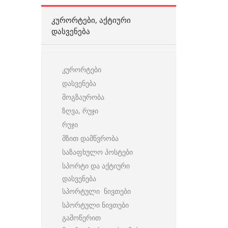
ᲙᲣᲠᲝᲠᲢᲔᲑᲘ, ᲐᲥᲢᲘᲣᲠᲘ
ᲓᲐᲡᲕᲔᲜᲔᲑᲐ
კურორტები
დასვენება
მოგზაურობა
ზღვა, რუჯი
რუჯი
მზით დამწვრობა
საზაფხულო პოსტები
სპორტი და აქტიური
დასვენება
სპორტული ნივთები
სპორტული ნივთები
გამოწერით