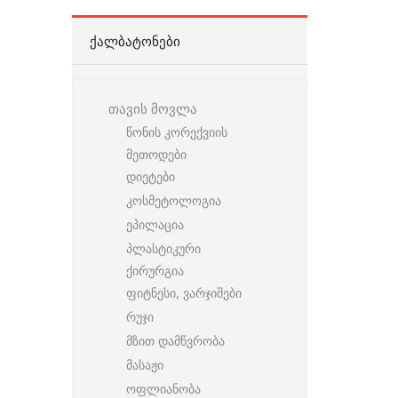
ᲥᲐᲚᲑᲐᲢᲝᲜᲔᲑᲘ
თავის მოვლა
წონის კორექვიის
მეთოდები
დიეტები
კოსმეტოლოგია
ეპილაცია
პლასტიკური
ქირურგია
ფიტნესი, ვარჯიშები
რუჯი
მზით დამწვრობა
მასაჟი
ოფლიანობა