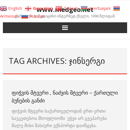
Skip
www.medgeo.net
English
Georgian
Turkish
Azerbaijani
to
Armenian
Russian
ქართული სამედიცინო ინტერნეტ-ქსელი, 1996 წლიდან
content
TAG ARCHIVES: ᲯᲘᲜᲡᲔᲠᲒᲘ
ᲤᲘᲭᲕᲘᲡ ᲛᲢᲕᲔᲠᲘ , ᲜᲐᲫᲕᲘᲡ ᲛᲢᲕᲔᲠᲘ – ᲥᲐᲠᲗᲣᲚᲘ
ᲑᲣᲜᲔᲑᲘᲡ ᲒᲐᲜᲫᲘ
ფიჭვის მტვერი საქართველოდან ერთ-ერთი
საუკეთესოა მსოფლიოში ეჭვი არ გვეპარება
მალე მისი მასიური ექსპორტი დაიწყება.