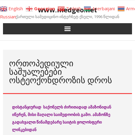
Skip
www.medgeo.net
English
Georgian
Turkish
Azerbaijani
Arm
to
Russian
ქართული სამედიცინო ინტერნეტ-ქსელი, 1996 წლიდან
content
ᲝᲠᲗᲝᲞᲔᲓᲘᲣᲚᲘ
ᲡᲐᲨᲣᲐᲚᲔᲑᲔᲑᲘ
ᲝᲡᲢᲔᲝᲥᲝᲜᲓᲠᲝᲖᲘᲡ ᲓᲠᲝᲡ
დისტანციურად
საქონელს
ძირითადად
ამაზონიდან
იწერენ
, მისი მაღალი საიმედოობის გამო
.
ამაზონზე
გადა
ხვალთ
წინამდებარე
საიტის
ჟოლოსფერი
ლინკებიდან