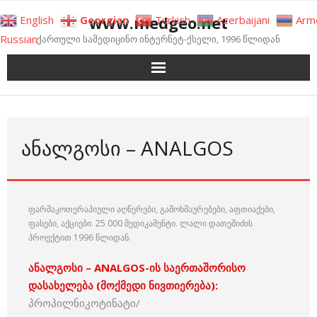
Skip
www.medgeo.net
English
Georgian
Turkish
Azerbaijani
Arm
to
Russian
ქართული სამედიცინო ინტერნეტ-ქსელი, 1996 წლიდან
content
ᲐᲜᲐᲚᲒᲝᲡᲘ – ANALGOS
ფარმაკოთერაპიული აღწერები, გამოხმაურებები, აფთიაქები,
ფასები, აქციები. 25 000 მედიკამენტი. ლალი დათეშიძის
პროექტით 1996 წლიდან.
ანალგოსი – ANALGOS-ის საერთაშორისო
დასახელება (მოქმედი
ნივთიერება
):
პროპილნიკოტინატი/