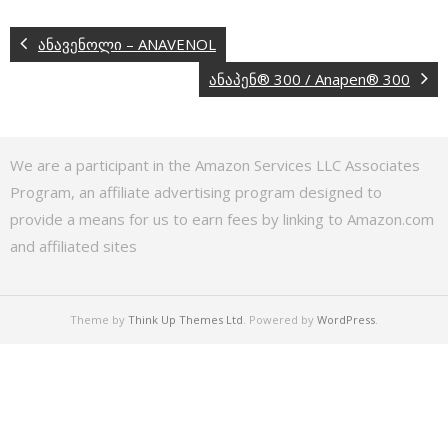
ანავენოლი – ANAVENOL
ანაპენ® 300 / Anapen® 300
We are a participant in the Amazon Services LLC Associates
Program, an affiliate advertising program designed to
provide a means for us to earn fees by linking to Amazon.com
and affiliated sites
Theme by
Think Up Themes Ltd
. Powered by
WordPress
.