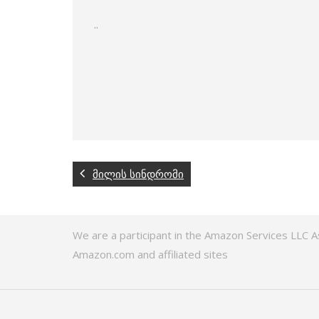
..
მილის სინდრომი
We are a participant in the Amazon Services LLC A
Amazon.com and affiliated sites